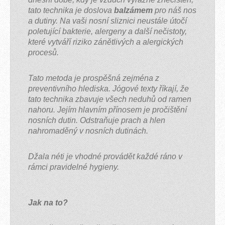
tato technika je doslova
balzámem
pro náš nos
a dutiny. Na vaši nosní sliznici neustále útočí
poletující bakterie, alergeny a další nečistoty,
které vytváří riziko zánětlivých a alergických
procesů.
Tato metoda je prospěšná zejména z
preventivního hlediska. Jógové texty říkají, že
Pro
Pro
Néti
tato technika zbavuje všech neduhů od ramen
praktikování
praktikování
konvičku
nahoru. Jejím hlavním přínosem je pročištění
nosní
nosní
naplňte
nosních dutin. Odstraňuje prach a hlen
sprchy
sprchy
vlažnou
nahromaděný v nosních dutinách.
je
je
vodou
nutné
nutné
a
Džala néti je vhodné provádět každé ráno v
opatřit
opatřit
přidejte
rámci pravidelné hygieny.
si
si
čajovou
néti
néti
lžičku
konvičku
konvičku
soli.
připomínající
připomínající
Osmotický
Jak na to?
malou
malou
tlak
konvičku
konvičku
vody