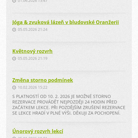
01.06.2026 13:47
aby
do
do
se
horní
horní
z něj
nosní
nosní
dostaly
Jóga & zvuková lázeň v bludovské Oranžerii
dírky,
dírky,
poslední
pomocí
pomocí
05.05.2026 21:24
zbytky
gravitace
gravitace
vody.
vám
vám
Jedním
okolo
okolo
Květnový rozvrh
prstem
nosní
nosní
si
05.05.2026 21:19
přepážky
přepážky
ucpěte
vytéká
vytéká
jednu
dolní
dolní
nosní
nosní
nosní
Změna storno podmínek
dírku
dírkou.
dírkou.
10.02.2026 15:22
a
Až
Až
vyfoukněte
S PLATNOSTÍ OD 10. 2. 2026 JE MOŽNÉ STORNO
bude
bude
tou
REZERVACE PROVÁDĚT NEJPOZDĚJI 24 HODIN PŘED
nádobka
nádobka
druhou.
ZAČÁTKEM LEKCE. PŘI POZDĚJŠÍM ZRUŠENÍ REZERVACE
prázdná,
prázdná,
To
SE LEKCE HRADÍ V PLNÉ VÝŠI. DĚKUJI ZA POCHOPENÍ.
naplňte
naplňte
samé
ji
ji
proveďte
a
a
Únorový rozvrh lekcí
i
celý
celý