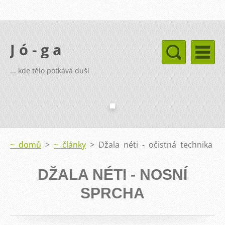
J ó - g a
... kde tělo potkává duši
~ domů
>
~ články
>
Džala néti - očistná technika
DŽALA NÉTI - NOSNÍ
SPRCHA