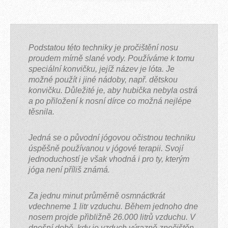
Podstatou této techniky je pročištění nosu
proudem mírně slané vody. Používáme k tomu
speciální konvičku, jejíž název je lóta. Je
možné použít i jiné nádoby, např. dětskou
konvičku. Důležité je, aby hubička nebyla ostrá
a po přiložení k nosní dírce co možná nejlépe
těsnila.
Jedná se o původní jógovou očistnou techniku
úspěšně používanou v jógové terapii. Svojí
jednoduchostí je však vhodná i pro ty, kterým
jóga není příliš známá.
Za jednu minut průměrně osmnáctkrát
vdechneme 1 litr vzduchu. Během jednoho dne
nosem projde přibližně 26.000 litrů vzduchu. V
dnešní době, kdy je vzduch výrazně znečištěn,