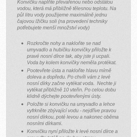
Konvičku naplňte převařenou nebo odstátou
na
na
je
vodou, která má přibližně tělesnou teplotu. Na
čaj.
čaj.
stejný
půl litru vody použijeme maximálně jednu
Sehnat
Sehnat
jako
se
se
v případě
čajovou lžičku soli (na provedení techniky
dá
dá
tělesných
potřebujete menší množství vody)
v obchodech
v obchodech
tekutin.
pro
pro
Poté
Rozkročte nohy a nakloňte se nad
vyznavače
vyznavače
si
umyvadlo a hubičku konvičky přiložte k
jógy
jógy
jemně
pravé nosní dírce tak, aby jste ji ucpali.
nebo
nebo
zasuňte
Voda by kolem konvičky neměla protékat.
v internetovém
v internetovém
hubičku
obchodě.
obchodě.
nádobky
Pootevřete ústa a nakloňte hlavu mírně
Dále
Dále
do
doleva a dopředu. Po chvíli vám z levé
je
je
jedné
nosní dírky začne vytékat voda. Nechte ji
potřeba
potřeba
nosní
vytékat přibližně 10 vteřin. Po celou dobu
sůl
sůl
dírky,
klidně dýchejte pootevřenými ústy.
a
a
nakloňte
Položte si konvičku na umyvadlo a lehce
vlažná
vlažná
se
vyfrkněte zbývající vodu - nejdříve pravou
voda.
voda.
nad
nosní dírkou, poté levou a nakonec oběma
umyvadlem
nosními dírkami.
a
skloňte
Konvičku nyní přiložte k levé nosní dírce a
Néti
Néti