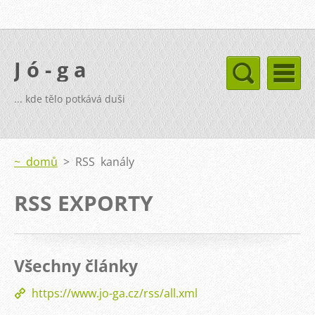
J ó - g a
... kde tělo potkává duši
~ domů
>
RSS kanály
RSS EXPORTY
Všechny články
https://www.jo-ga.cz/rss/all.xml