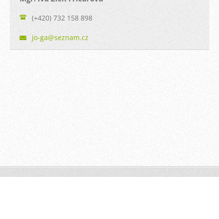
(+420) 732 158 898
jo-ga@se
znam.cz
© 2012-2025 | JO-GA
Vytvořte si webové stránky zdarma!