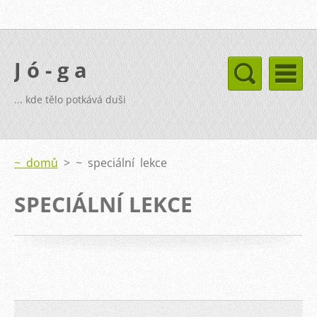
J ó - g a
... kde tělo potkává duši
~ domů
>
~ speciální lekce
SPECIÁLNÍ LEKCE