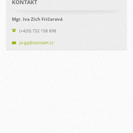
KONTAKT
Mgr. Iva Zich Fričarová
(+420) 732 158 898
jo-ga@se
znam.cz