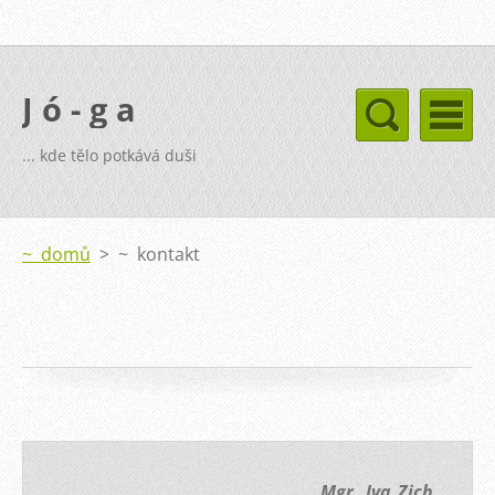
J ó - g a
... kde tělo potkává duši
~ domů
>
~ kontakt
Mgr. Iva Zich