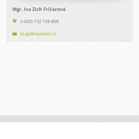
Mgr. Iva Zich Fričarová
(+420) 732 158 898
jo-ga@se
znam.cz
© 2012-2025 | JO-GA
Tvorba webu zdarma s Webnode