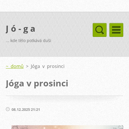
J ó - g a
... kde tělo potkává duši
~ domů
>
Jóga v prosinci
Jóga v prosinci
08.12.2025 21:21