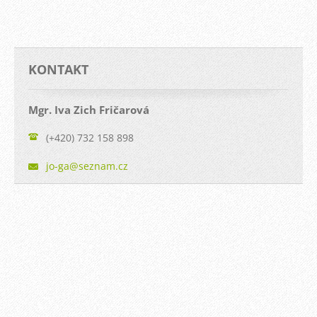
KONTAKT
Mgr. Iva Zich Fričarová
(+420) 732 158 898
jo-ga@se
znam.cz