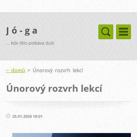
J ó - g a
... kde tělo potkává duši
~ domů
>
Únorový rozvrh lekcí
Únorový rozvrh lekcí
25.01.2026 10:01