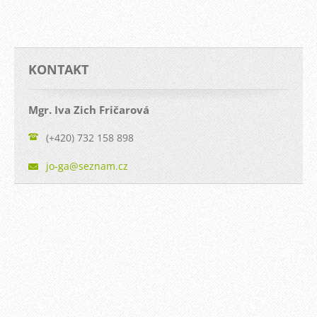
KONTAKT
Mgr. Iva Zich Fričarová
(+420) 732 158 898
jo-ga@se
znam.cz