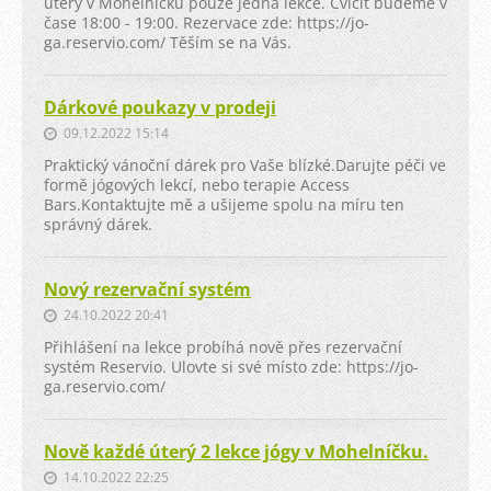
úterý v Mohelníčku pouze jedna lekce. Cvičit budeme v
čase 18:00 - 19:00. Rezervace zde: https://jo-
ga.reservio.com/ Těším se na Vás.
Dárkové poukazy v prodeji
09.12.2022 15:14
Praktický vánoční dárek pro Vaše blízké.Darujte péči ve
formě jógových lekcí, nebo terapie Access
Bars.Kontaktujte mě a ušijeme spolu na míru ten
správný dárek.
Nový rezervační systém
24.10.2022 20:41
Přihlášení na lekce probíhá nově přes rezervační
systém Reservio. Ulovte si své místo zde: https://jo-
ga.reservio.com/
Nově každé úterý 2 lekce jógy v Mohelníčku.
14.10.2022 22:25