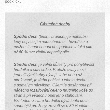
podklíčků.
Částečné dechy
Spodní dech
(břišní, brániční) je nejhlubší,
tedy nejvíce jím nadechneme – hovoří se o
možnosti nadechnout do spodních laloků plic
až 60 % své vitální kapacity plic.
Střední dech
je velmi důležitý pro pohyblivost
hrudníku a stav srdce. Protože svaly mezi
jednotlivými žebry bývají slabé nebo až
atrofované, je třeba počítat u tohoto dechu
s pomalým nácvikem. Cílem je dosáhnout při
nádechu rozšiřování celého hrudního koše do
stran a při výdechu opět jeho stahování.
Vzhledem k tvaru hrudníku bývá tento dech
snadnější pro ženy. Hovoří se o 30 % vitální