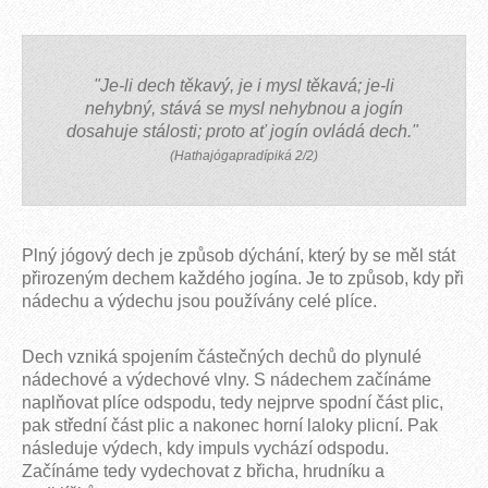
"Je-li dech těkavý, je i mysl těkavá; je-li
nehybný, stává se mysl nehybnou a jogín
dosahuje stálosti; proto ať jogín ovládá dech."
(Hathajógapradípiká 2/2)
Plný jógový dech je způsob dýchání, který by se měl stát
přirozeným dechem každého jogína. Je to způsob, kdy při
nádechu a výdechu jsou používány celé plíce.
Dech vzniká spojením částečných dechů do plynulé
nádechové a výdechové vlny. S nádechem začínáme
naplňovat plíce odspodu, tedy nejprve spodní část plic,
pak střední část plic a nakonec horní laloky plicní. Pak
následuje výdech, kdy impuls vychází odspodu.
Začínáme tedy vydechovat z břicha, hrudníku a