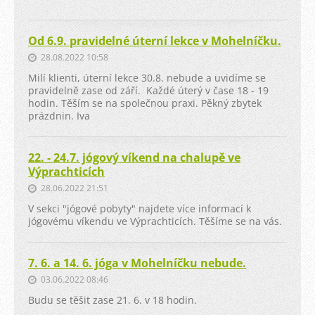
Od 6.9. pravidelné úterní lekce v Mohelníčku.
28.08.2022 10:58
Milí klienti, úterní lekce 30.8. nebude a uvidíme se
pravidelně zase od září. Každé úterý v čase 18 - 19
hodin. Těším se na společnou praxi. Pěkný zbytek
prázdnin. Iva
22. - 24.7. jógový víkend na chalupě ve
Výprachticích
28.06.2022 21:51
V sekci "jógové pobyty" najdete více informací k
jógovému víkendu ve Výprachticích. Těšíme se na vás.
7. 6. a 14. 6. jóga v Mohelníčku nebude.
03.06.2022 08:46
Budu se těšit zase 21. 6. v 18 hodin.