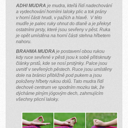
ADHI MUDRA
je mudra, kteřá řídí nadechování
a vydechování horními laloky plic a tok prány
v horní části hrudi, v pažích a hlavě. V této
mudře je palec ruky ohnut do dlaně a je překryt
ostatními prsty, které jsou sevřeny v pěst. Ruka
je opět umístěna na horní části stehna hřbetem
nahoru.
BRAHMA MUDRA
je postavení obou rukou
kdy ruce sevřené v pěsti jsou k sobě přitisknuty
články prstů, kde se nosí prstýnky. Palce jsou
uvnitř v sevřených pěstech. Ruce jsou umístěny
dole na bránici přibližně pod pukem a jsou
položeny hřbety rukou dolů. Tato mudra řídí
dechové centrum ve spodním mozku tak, že
dýcháme plným jógovým dech, zahrnujícím
všechny plicní laloky.