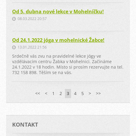
Od 5. dubna nové lekce v Mohelníčku!
08.03.2022 20:57
Od 24.1.2022 jóga v mohelnické Žabce!
13.01.2022 21:56
Srdečně vás zvu na pravidelné lekce jógy ve
vzdělávacím centru Žabka v Mohelnici. Začínáme
24.1.2022 v 18 hodin. Místo si prosím rezervujte na tel.
732 158 898. Těším se na vás.
<<
<
1
2
3
4
5
>
>>
KONTAKT