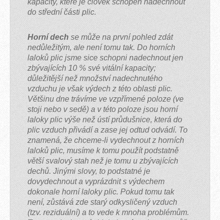
kapacity, které je člověk schopen nadechnout
do střední části plic.
Horní dech
se může na první pohled zdát
nedůležitým, ale není tomu tak. Do horních
laloků plic jsme sice schopni nadechnout jen
zbývajících 10 % své vitální kapacity;
důležitější než množství nadechnutého
vzduchu je však výdech z této oblasti plic.
Většinu dne trávíme ve vzpřímené poloze (ve
stoji nebo v sedě) a v této poloze jsou horní
laloky plic výše než ústí průdušnice, která do
plic vzduch přivádí a zase jej odtud odvádí. To
znamená, že chceme-li vydechnout z horních
laloků plic, musíme k tomu použít podstatně
větší svalový stah než je tomu u zbývajících
dechů. Jinými slovy, to podstatné je
dovydechnout a vyprázdnit s výdechem
dokonale horní laloky plic. Pokud tomu tak
není, zůstává zde starý odkysličený vzduch
(tzv. reziduální) a to vede k mnoha problémům.