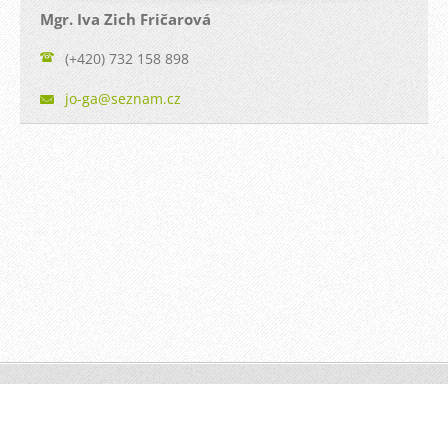
Mgr. Iva Zich Fričarová
(+420) 732 158 898
jo-ga@se
znam.cz
© 2012-2025 | JO-GA
Vytvořte si webové stránky zdarma!