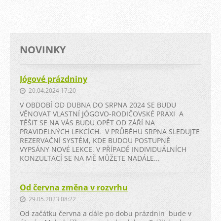
NOVINKY
Jógové prázdniny
20.04.2024 17:20
V OBDOBÍ OD DUBNA DO SRPNA 2024 SE BUDU
VĚNOVAT VLASTNÍ JÓGOVO-RODIČOVSKÉ PRAXI A
TĚŠIT SE NA VÁS BUDU OPĚT OD ZÁŘÍ NA
PRAVIDELNÝCH LEKCÍCH. V PRŮBĚHU SRPNA SLEDUJTE
REZERVAČNÍ SYSTÉM, KDE BUDOU POSTUPNĚ
VYPSÁNY NOVÉ LEKCE. V PŘÍPADĚ INDIVIDUÁLNÍCH
KONZULTACÍ SE NA MĚ MŮŽETE NADÁLE...
Od června změna v rozvrhu
29.05.2023 08:22
Od začátku června a dále po dobu prázdnin bude v