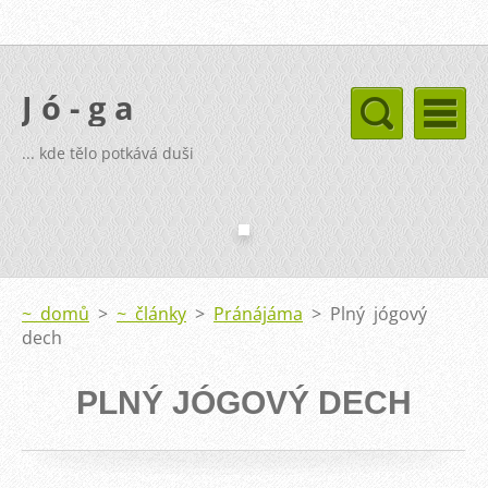
J ó - g a
... kde tělo potkává duši
~ domů
>
~ články
>
Pránájáma
>
Plný jógový
dech
PLNÝ JÓGOVÝ DECH