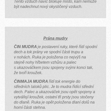
Tento vzduch navíc blokuje místo, kam nemůže
být nadechnut nový okysličený vzduch.
Prána mudry
ČIN MUDRA
je postavení ruky, které řídí spodní
dech a tok prány ve spodní části trupu a
v nohách. Ruka je položena co nejvýš na
stejně nohy hřbetem vzhůru a palec
s ukazováčkem jsou spojeny svými konci tak,
že tvoří kroužek.
ČINMAJA MUDRA
řídí tok energie do
středních laloků plic. Je to mudra řídící střední
dech. Palec a ukazováček jsou opět spojeny a
vytvářejí kroužek, ostatní tři prsty jsou stočeny
do dlaně. Ruka je opět položena dlaní dolů na
horní části stehna.