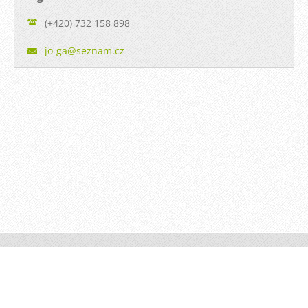
(+420) 732 158 898
jo-ga@se
znam.cz
© 2012-2025 | JO-GA
Tvorba www stránek zdarma