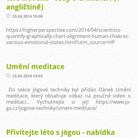
angličtině)
23.04.2014 15:00
https://higherperspective.com/2014/04/scientists-
quantify-graphically-chart-alignment-human-chakras-
various-emotional-states.html?utm_source=HP
Umění meditace
23.03.2014 14:03
Do sekce jógové techniky byl přidán článek Umění
meditace, který obsahuje odkaz na poučné video o
meditaci... Vychutnejte si jej! https://www.jo-
ga.cz/jogove-techniky/umeni-meditace/
Přivítejte léto s jógou - nabídka