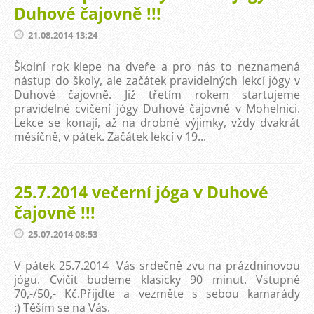
Duhové čajovně !!!
21.08.2014 13:24
Školní rok klepe na dveře a pro nás to neznamená
nástup do školy, ale začátek pravidelných lekcí jógy v
Duhové čajovně. Již třetím rokem startujeme
pravidelné cvičení jógy Duhové čajovně v Mohelnici.
Lekce se konají, až na drobné výjimky, vždy dvakrát
měsíčně, v pátek. Začátek lekcí v 19...
25.7.2014 večerní jóga v Duhové
čajovně !!!
25.07.2014 08:53
V pátek 25.7.2014 Vás srdečně zvu na prázdninovou
jógu. Cvičit budeme klasicky 90 minut. Vstupné
70,-/50,- Kč.Přijďte a vezměte s sebou kamarády
:) Těším se na Vás.