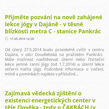
Přijměte pozvání na nově zahájené
lekce jógy v Dajáně - v těsné
blízkosti metra C - stanice Pankrác
17.05.2014 12:28
Od úterý 27.5.2014 budu pravidelně cvičit v centru
Dajána, v ulici Doudlebská na pražském Pankráci.
Máte možnost navštěvovat úterní nebo čtvrteční
lekce jemné ranní jógy (od 1.7.2014) a úterní lekce
večerní hatha jógy. Podrobné informace o cvičení,
místě a pomínkách najdete v příslušné...
Zajímavá vědecká zjištění o
existenci energetických center v
těle člověka - tedy o ČAKRÁCH (v