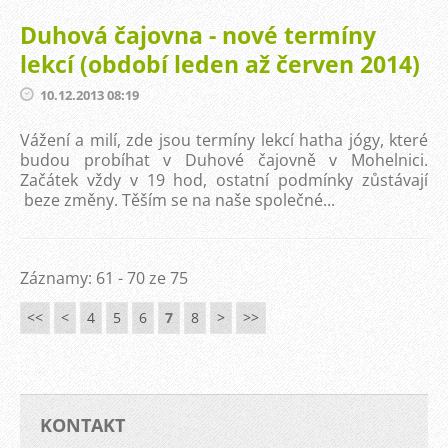
Duhová čajovna - nové termíny
lekcí (období leden až červen 2014)
10.12.2013 08:19
Vážení a milí, zde jsou termíny lekcí hatha jógy, které
budou probíhat v Duhové čajovně v Mohelnici.
Začátek vždy v 19 hod, ostatní podmínky zůstávají
beze změny. Těším se na naše společné...
Záznamy: 61 - 70 ze 75
<<
<
4
5
6
7
8
>
>>
KONTAKT