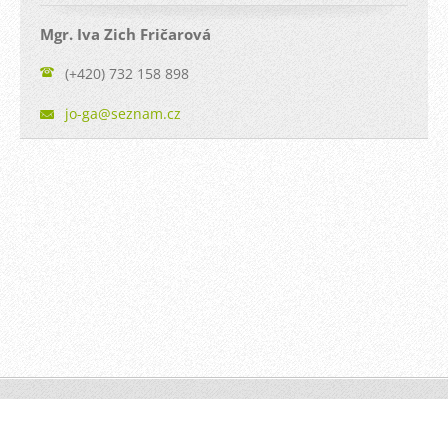
Mgr. Iva Zich Fričarová
(+420) 732 158 898
jo-ga@se
znam.cz
© 2012-2025 | JO-GA
Vytvořte si webové stránky zdarma!