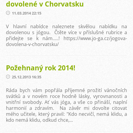
dovolené v Chorvatsku
11.03.2014 22:15
V hlavní nabídce naleznete skvělou nabídku na
dovolenou s jógou. Čtěte více v příslušné rubrice a
přidejte se k nám.....! https://www.jo-ga.cz/jogova-
dovolena-v-chorvatsku/
Požehnaný rok 2014!
25.12.2013 16:35
Ráda bych vám popřála příjemné prožití vánočních
svátků a v novém roce hodně lásky, vyrovnanosti a
vnitřní svobody. Ať vás jóga, a vše co přináší, naplní
harmonií a zdravím. Na závěr mi dovolte citovat
mého učitele, který pravil: "Kdo necvičí, nemá klidu, a
kdo nemá klidu, odkud chce,...