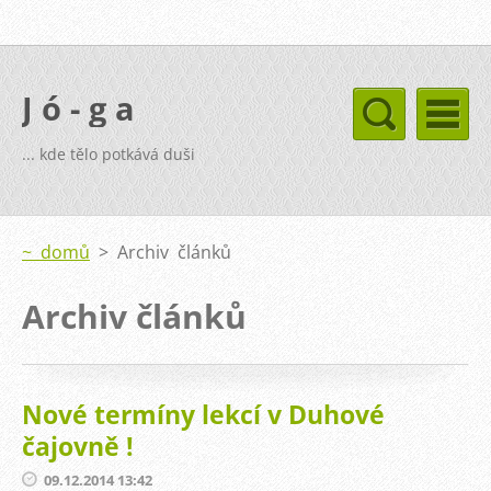
J ó - g a
... kde tělo potkává duši
~ domů
>
Archiv článků
Archiv článků
Nové termíny lekcí v Duhové
čajovně !
09.12.2014 13:42