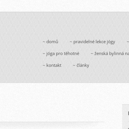
~ domů
~ pravidelné lekce jógy
~
~ jóga pro těhotné
~ ženská bylinná n
~ kontakt
~ články