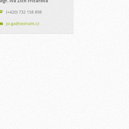
Mgr. Iva Zich Fričarová
(+420) 732 158 898
jo-ga@se
znam.cz