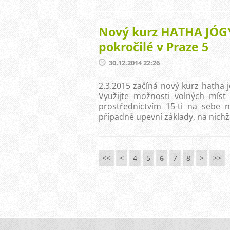
Nový kurz HATHA JÓGY
pokročilé v Praze 5
30.12.2014 22:26
2.3.2015 začíná nový kurz hatha j
Využijte možnosti volných míst
prostřednictvím 15-ti na sebe na
případně upevní základy, na nichž
<<
<
4
5
6
7
8
>
>>