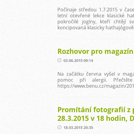
Počínaje středou 1.7.2015 v čas
letní otevřené lekce klasické h
pokročilé jogíny, kteří chtějí 
koncipovaná klasicky hathajógově.
Rozhovor pro magazí
03.06.2015 09:14
Na začátku června vyšel v mag
pomoc při alergii. Přečtět
https://www.benu.cz/magazin/20
Promítání fotografií z 
28.3.2015 v 18 hodin,
18.03.2015 20:35