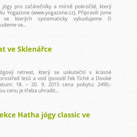
jógy pro začátečníky a mírně pokročilé, který
diu Yogazone (www.yogazone.cz). Připravili jsme
cí, ve kterých systematicky vybudujeme či
Budeme se...
at ve Sklenářce
jógový retreat, který se uskuteční v krásné
prostřed lesů a vod (povodí řek Tiché a Divoké
 datum: 18. – 20. 9. 2015 cena pobytu: 2490,-
u cenu je třeba uhradit...
ekce Hatha jógy classic ve