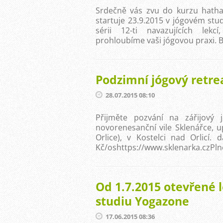
Srdečně vás zvu do kurzu hatha 
startuje 23.9.2015 v jógovém stu
sérii 12-ti navazujících lek
prohloubíme vaši jógovou praxi. 
Podzimní jógový retre
28.07.2015 08:10
Přijměte pozvání na zářijový 
novorenesanční vile Sklenářce, u
Orlice), v Kostelci nad Orlicí.
Kč/oshttps://www.sklenarka.czPlno
Od 1.7.2015 otevřené l
studiu Yogazone
17.06.2015 08:36