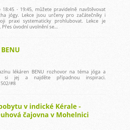
e 18:45 - 19:45, můžete pravidelně navštěvovat
atha jógy. Lekce jsou určeny pro začátečníky i
svoji praxi systematicky prohlubovat. Lekce je
 Přes úvodní uvolnění se...
n BENU
azínu lékáren BENU rozhovor na téma jóga a
e si jej a najděte případnou inspiraci.
1502/#8
pobytu v indické Kérale -
 Duhová čajovna v Mohelnici