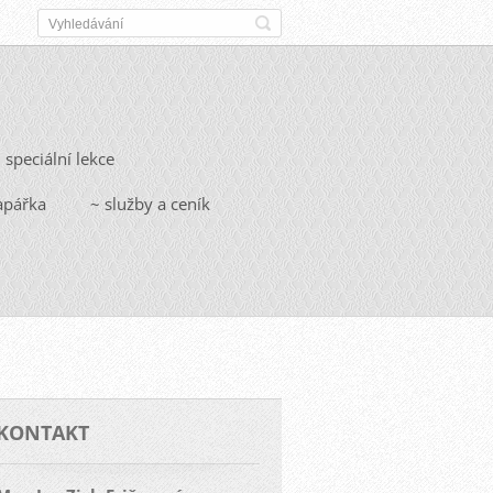
 speciální lekce
apářka
~ služby a ceník
KONTAKT