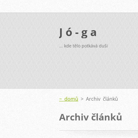
J ó - g a
... kde tělo potkává duši
~ domů
>
Archiv článků
Archiv článků