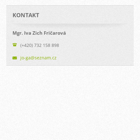
KONTAKT
Mgr. Iva Zich Fričarová
(+420) 732 158 898
jo-ga@se
znam.cz