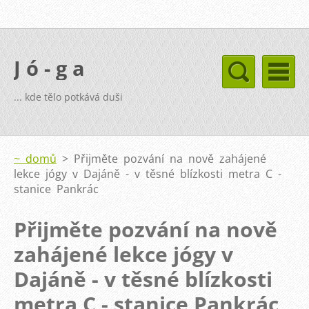
J ó - g a
... kde tělo potkává duši
~ domů
>
Přijměte pozvání na nově zahájené
lekce jógy v Dajáně - v těsné blízkosti metra C -
stanice Pankrác
Přijměte pozvání na nově
zahájené lekce jógy v
Dajáně - v těsné blízkosti
metra C - stanice Pankrác