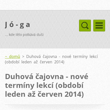
J ó - g a
... kde tělo potkává duši
~ domů
>
Duhová čajovna - nové termíny lekcí
(období leden až červen 2014)
Duhová čajovna - nové
termíny lekcí (období
leden až červen 2014)