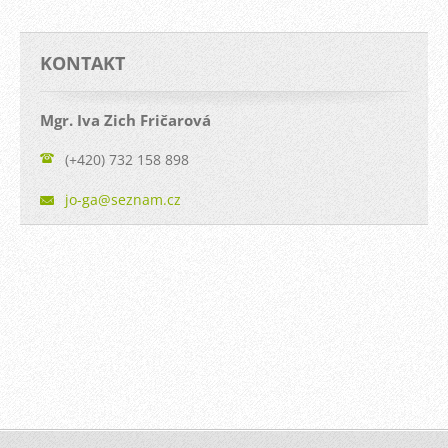
KONTAKT
Mgr. Iva Zich Fričarová
(+420) 732 158 898
jo-ga@se
znam.cz